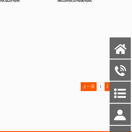
回收低压电柜
佛山回收旧电缆电线
X
y
上一页
1
2
P
S