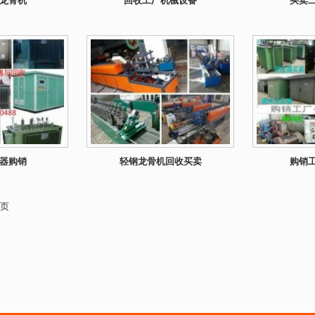
龙骨机
回收工厂机械设备
买卖
器购销
轻钢龙骨机回收买卖
购销
9页